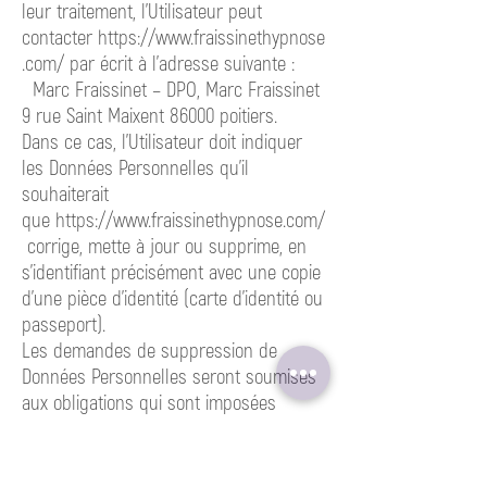
leur traitement, l’Utilisateur peut
contacter
https://www.fraissinethypnose
.com/ par
écrit à l’adresse suivante :
Marc Fraissinet – DPO, Marc Fraissinet
9 rue Saint Maixent 86000 poitiers.
Dans ce cas, l’Utilisateur doit indiquer
les Données Personnelles qu’il
souhaiterait
que
https://www.fraissinethypnose.com/
corrige,
mette à jour ou supprime, en
s’identifiant précisément avec une copie
d’une pièce d’identité (carte d’identité ou
passeport).
Les demandes de suppression de
Données Personnelles seront soumises
aux obligations qui sont imposées
à
https://www.fraissinethypnose.com/ p
ar
la loi, notamment en matière de
conservation ou d’archivage des