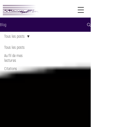
Blog
Tous les posts
Tous les posts
Au fil de mes
lectures
Citations