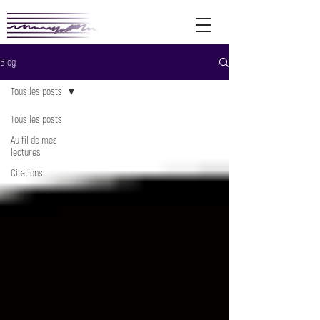
Blog
Tous les posts
Tous les posts
Au fil de mes
lectures
Citations